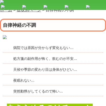
ホーム
>
症状別ページ
>
自律神経の不調
自律神経の不調
病院では原因が分からず変化もない…
処方箋の副作用が怖く、飲むのが不安…
天候や季節の変わり目は身体がひどい…
夜眠れない…
突然動悸がしてくるので怖い…