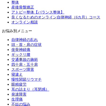
整体
産後骨盤矯正
アトピー整体【バランス整体】
良くなるためのオンライン自律神経（6カ月）コース
オンライン相談
お悩み別メニュー
自律神経の乱れ
頭・首・肩の症状
坐骨神経痛
ギックリ腰
交通事故の施術
四十肩・五十肩
スポーツ障害
寝違え
慢性関節リウマチ
眼精疲労
耳の詰まり（耳閉感）
発達障害
生理痛
不妊の悩み