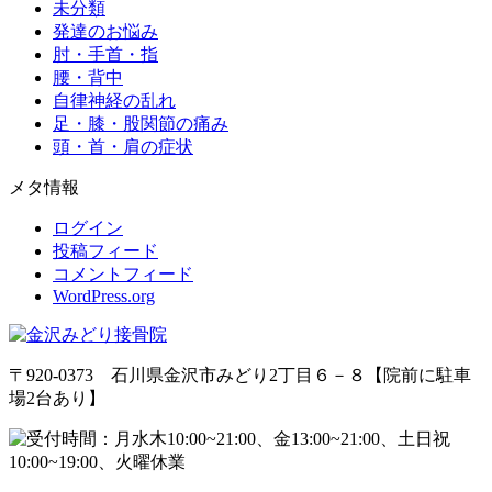
未分類
発達のお悩み
肘・手首・指
腰・背中
自律神経の乱れ
足・膝・股関節の痛み
頭・首・肩の症状
メタ情報
ログイン
投稿フィード
コメントフィード
WordPress.org
〒920-0373 石川県金沢市みどり2丁目６－８【院前に駐車
場2台あり】