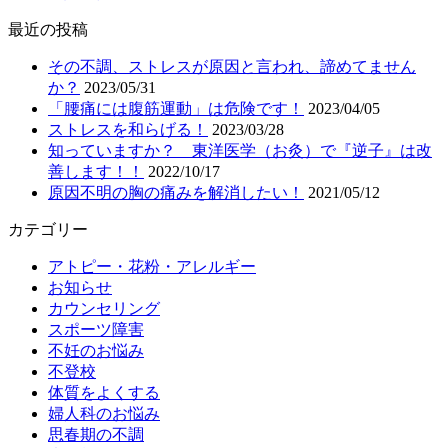
最近の投稿
その不調、ストレスが原因と言われ、諦めてません
か？
2023/05/31
「腰痛には腹筋運動」は危険です！
2023/04/05
ストレスを和らげる！
2023/03/28
知っていますか？ 東洋医学（お灸）で『逆子』は改
善します！！
2022/10/17
原因不明の胸の痛みを解消したい！
2021/05/12
カテゴリー
アトピー・花粉・アレルギー
お知らせ
カウンセリング
スポーツ障害
不妊のお悩み
不登校
体質をよくする
婦人科のお悩み
思春期の不調