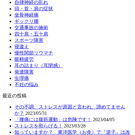
自律神経の乱れ
頭・首・肩の症状
坐骨神経痛
ギックリ腰
交通事故の施術
四十肩・五十肩
スポーツ障害
寝違え
慢性関節リウマチ
眼精疲労
耳の詰まり（耳閉感）
発達障害
生理痛
不妊の悩み
最近の投稿
その不調、ストレスが原因と言われ、諦めてません
か？
2023/05/31
「腰痛には腹筋運動」は危険です！
2023/04/05
ストレスを和らげる！
2023/03/28
知っていますか？ 東洋医学（お灸）で『逆子』は改