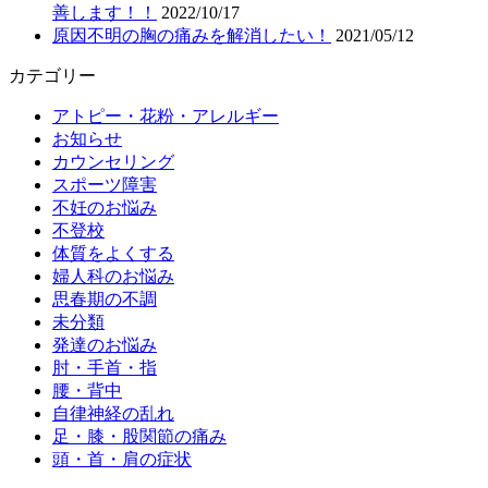
善します！！
2022/10/17
原因不明の胸の痛みを解消したい！
2021/05/12
カテゴリー
アトピー・花粉・アレルギー
お知らせ
カウンセリング
スポーツ障害
不妊のお悩み
不登校
体質をよくする
婦人科のお悩み
思春期の不調
未分類
発達のお悩み
肘・手首・指
腰・背中
自律神経の乱れ
足・膝・股関節の痛み
頭・首・肩の症状