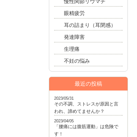
慢性関節リウマチ
眼精疲労
耳の詰まり（耳閉感）
発達障害
生理痛
不妊の悩み
最近の投稿
2023/05/31
その不調、ストレスが原因と言
われ、諦めてませんか？
2023/04/05
「腰痛には腹筋運動」は危険で
す！