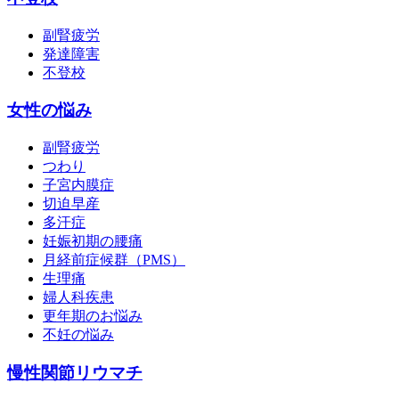
副腎疲労
発達障害
不登校
女性の悩み
副腎疲労
つわり
子宮内膜症
切迫早産
多汗症
妊娠初期の腰痛
月経前症候群（PMS）
生理痛
婦人科疾患
更年期のお悩み
不妊の悩み
慢性関節リウマチ