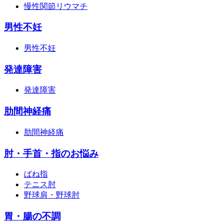
慢性関節リウマチ
男性不妊
男性不妊
発達障害
発達障害
肋間神経痛
肋間神経痛
肘・手首・指のお悩み
ばね指
テニス肘
野球肩・野球肘
胃・腸の不調