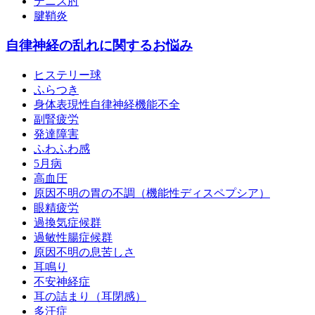
テニス肘
腱鞘炎
自律神経の乱れに関するお悩み
ヒステリー球
ふらつき
身体表現性自律神経機能不全
副腎疲労
発達障害
ふわふわ感
5月病
高血圧
原因不明の胃の不調（機能性ディスペプシア）
眼精疲労
過換気症候群
過敏性腸症候群
原因不明の息苦しさ
耳鳴り
不安神経症
耳の詰まり（耳閉感）
多汗症