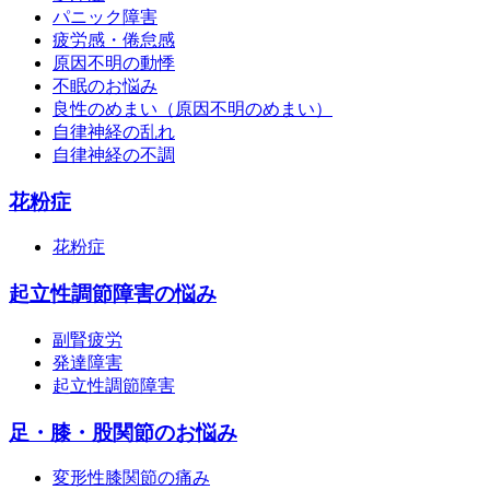
パニック障害
疲労感・倦怠感
原因不明の動悸
不眠のお悩み
良性のめまい（原因不明のめまい）
自律神経の乱れ
自律神経の不調
花粉症
花粉症
起立性調節障害の悩み
副腎疲労
発達障害
起立性調節障害
足・膝・股関節のお悩み
変形性膝関節の痛み