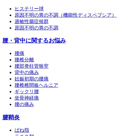
ヒステリー球
原因不明の胃の不調（機能性ディスペプシア）
過敏性腸症候群
原因不明の胃の不調
腰・背中に関するお悩み
腰痛
腰椎分離
腰部脊柱管狭窄
背中の痛み
妊娠初期の腰痛
腰椎椎間板ヘルニア
ギックリ腰
坐骨神経痛
腰の痛み
腱鞘炎
ばね指