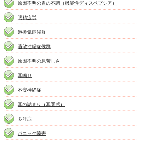
原因不明の胃の不調（機能性ディスペプシア）
眼精疲労
過換気症候群
過敏性腸症候群
原因不明の息苦しさ
耳鳴り
不安神経症
耳の詰まり（耳閉感）
多汗症
パニック障害