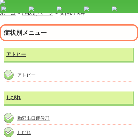
ホーム
>
症状別ページ
>
女性の悩み
症状別メニュー
アトピー
アトピー
しびれ
胸郭出口症候群
しびれ