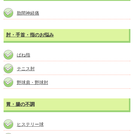
肋間神経痛
肘・手首・指のお悩み
ばね指
テニス肘
野球肩・野球肘
胃・腸の不調
ヒステリー球