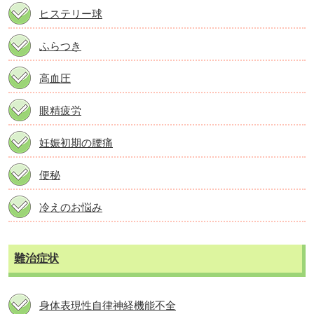
ヒステリー球
ふらつき
高血圧
眼精疲労
妊娠初期の腰痛
便秘
冷えのお悩み
難治症状
身体表現性自律神経機能不全