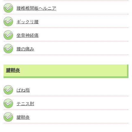
腰椎椎間板ヘルニア
ギックリ腰
坐骨神経痛
腰の痛み
腱鞘炎
ばね指
テニス肘
腱鞘炎