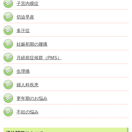
子宮内膜症
切迫早産
多汗症
妊娠初期の腰痛
月経前症候群（PMS）
生理痛
婦人科疾患
更年期のお悩み
不妊の悩み