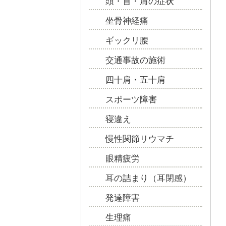
頭・首・肩の症状
坐骨神経痛
ギックリ腰
交通事故の施術
四十肩・五十肩
スポーツ障害
寝違え
慢性関節リウマチ
眼精疲労
耳の詰まり（耳閉感）
発達障害
生理痛