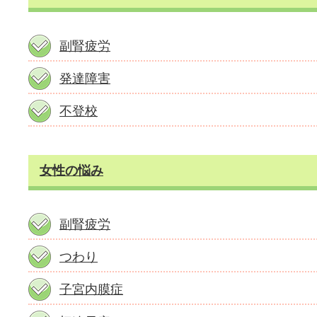
副腎疲労
発達障害
不登校
女性の悩み
副腎疲労
つわり
子宮内膜症