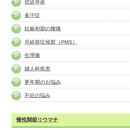
切迫早産
多汗症
妊娠初期の腰痛
月経前症候群（PMS）
生理痛
婦人科疾患
更年期のお悩み
不妊の悩み
慢性関節リウマチ