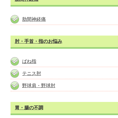
肋間神経痛
肘・手首・指のお悩み
ばね指
テニス肘
野球肩・野球肘
胃・腸の不調