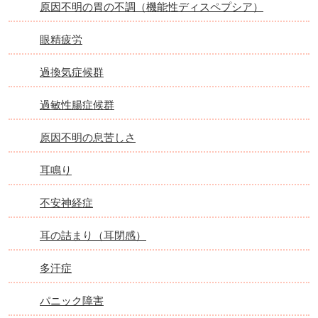
原因不明の胃の不調（機能性ディスペプシア）
眼精疲労
過換気症候群
過敏性腸症候群
原因不明の息苦しさ
耳鳴り
不安神経症
耳の詰まり（耳閉感）
多汗症
パニック障害