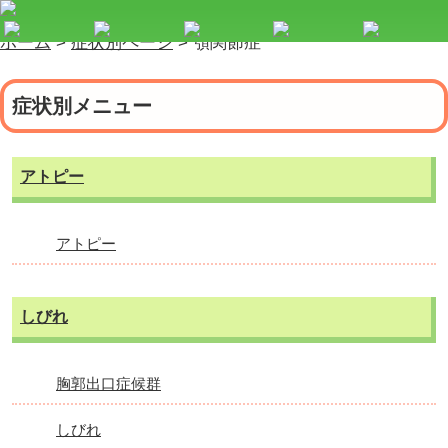
ホーム
>
症状別ページ
>
顎関節症
症状別メニュー
アトピー
アトピー
しびれ
胸郭出口症候群
しびれ