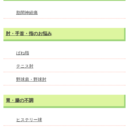
肋間神経痛
肘・手首・指のお悩み
ばね指
テニス肘
野球肩・野球肘
胃・腸の不調
ヒステリー球