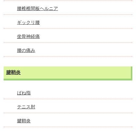
腰椎椎間板ヘルニア
ギックリ腰
坐骨神経痛
腰の痛み
腱鞘炎
ばね指
テニス肘
腱鞘炎