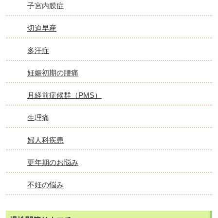
子宮内膜症
切迫早産
多汗症
妊娠初期の腰痛
月経前症候群（PMS）
生理痛
婦人科疾患
更年期のお悩み
不妊の悩み